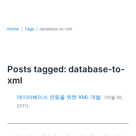
YAML
개발
구름
규제 솔루션
Home
Tags
database-to-xml
데이터 통합
데이터베이스 + SQL
로우코드 + 노코드 (Low-code + No-code)
모바일 앱 개발
서버 소프트웨어
Posts tagged: database-to-
2026
xml
2025
2024
데이터베이스 연동을 위한 XML 개발
(10월 06,
2023
2011)
2022
2021
2020
2019