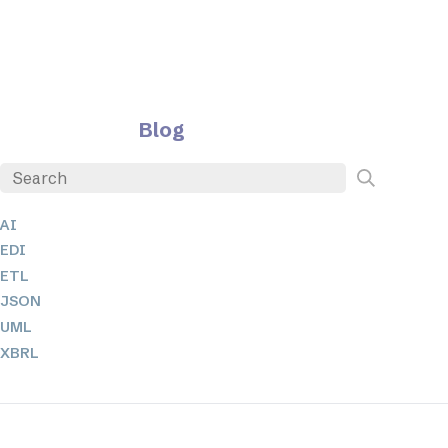
Blog
AI
EDI
ETL
JSON
UML
XBRL
XML
XPath 및 XQuery
XSL