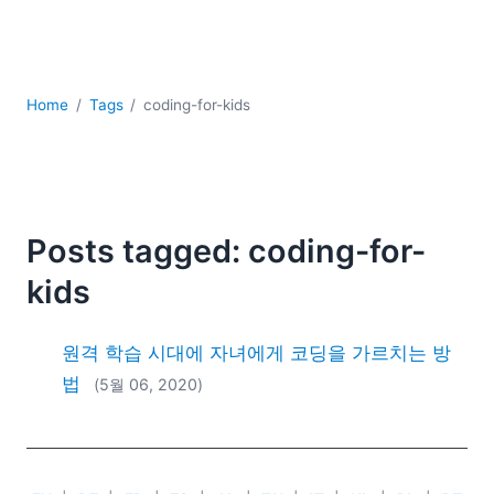
YAML
개발
구름
규제 솔루션
Home
Tags
coding-for-kids
데이터 통합
데이터베이스 + SQL
로우코드 + 노코드 (Low-code + No-code)
모바일 앱 개발
서버 소프트웨어
Posts tagged: coding-for-
2026
kids
2025
2024
원격 학습 시대에 자녀에게 코딩을 가르치는 방
2023
법
(5월 06, 2020)
2022
2021
2020
2019