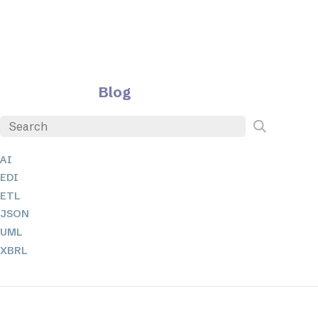
Blog
AI
EDI
ETL
JSON
UML
XBRL
XML
XPath 및 XQuery
XSL