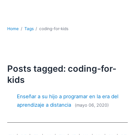
JSON
Software servidor
Soluciones
UML
Home
Tags
coding-for-kids
XBRL
XML
XPath+XQuery
XSL
YAML
Posts tagged: coding-for-
2026
kids
2025
2024
Enseñar a su hijo a programar en la era del
2023
aprendizaje a distancia
(mayo 06, 2020)
2022
2021
2020
2019