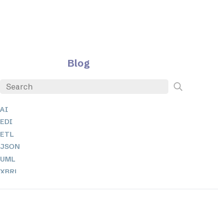
Blog
AI
EDI
ETL
JSON
UML
XBRL
XML
XPath 및 XQuery
XSL