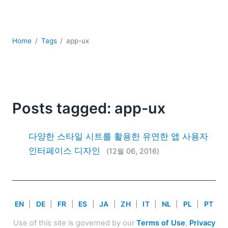
YAML
개발
구름
Home
Tags
app-ux
규제 솔루션
데이터 통합
데이터베이스 + SQL
로우코드 + 노코드 (Low-code + No-code)
모바일 앱 개발
Posts tagged: app-ux
서버 소프트웨어
2026
다양한 스타일 시트를 활용한 유연한 앱 사용자
2025
인터페이스 디자인
(12월 06, 2016)
2024
2023
2022
2021
EN
|
DE
|
FR
|
ES
|
JA
|
ZH
|
IT
|
NL
|
PL
|
PT
2020
2019
Use of this site is governed by our
Terms of Use
,
Privacy