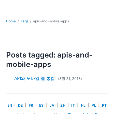
YAML
개발
구름
규제 솔루션
Home
Tags
apis-and-mobile-apps
데이터 통합
데이터베이스 + SQL
로우코드 + 노코드 (Low-code + No-code)
모바일 앱 개발
Posts tagged: apis-and-
서버 소프트웨어
mobile-apps
2026
2025
2024
API와 모바일 앱 통합
(8월 21, 2018)
2023
2022
2021
2020
EN
|
DE
|
FR
|
ES
|
JA
|
ZH
|
IT
|
NL
|
PL
|
PT
2019