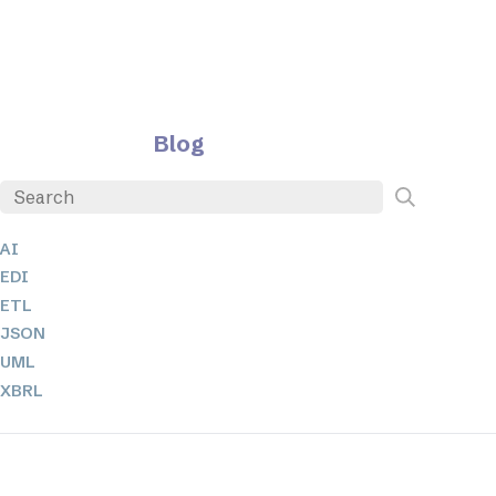
Blog
AI
EDI
ETL
JSON
UML
XBRL
XML
XPath 및 XQuery
XSL