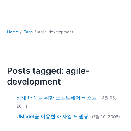
YAML
개발
구름
규제 솔루션
데이터 통합
Home
Tags
agile-development
데이터베이스 + SQL
로우코드 + 노코드 (Low-code + No-code)
모바일 앱 개발
서버 소프트웨어
Posts tagged: agile-
2026
development
2025
2024
2023
상태 머신을 위한 소프트웨어 테스트
(4월 05,
2022
2011)
2021
UModel을 이용한 애자일 모델링
(7월 10, 2008)
2020
2019