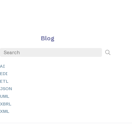
Blog
AI
EDI
ETL
JSON
UML
XBRL
XML
XPath 및 XQuery
XSL