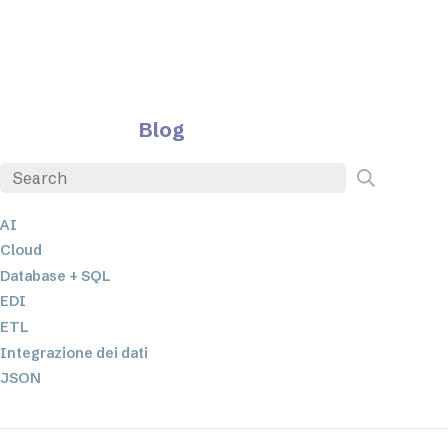
Blog
AI
Cloud
Database + SQL
EDI
ETL
Integrazione dei dati
JSON
Software per server
Soluzioni normative