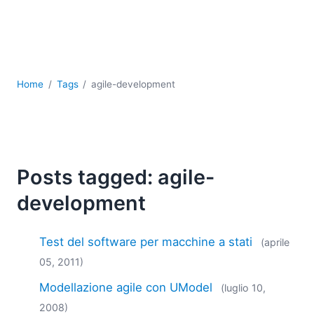
Sviluppo
Sviluppo a basso codice + sviluppo senza codice
Sviluppo di applicazioni per dispositivi mobili
UML
XBRL
Home
Tags
agile-development
XML
XPath+XQuery
XSL
YAML
Posts tagged: agile-
2026
2025
development
2024
2023
Test del software per macchine a stati
(aprile
2022
05, 2011)
2021
2020
Modellazione agile con UModel
(luglio 10,
2019
2008)