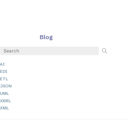
Blog
AI
EDI
ETL
JSON
UML
XBRL
XML
XPath 및 XQuery
XSL