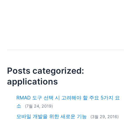
YAML
개발
구름
규제 솔루션
데이터 통합
데이터베이스 + SQL
로우코드 + 노코드 (Low-code + No-code)
모바일 앱 개발
서버 소프트웨어
Posts categorized:
2026
applications
2025
2024
2023
RMAD 도구 선택 시 고려해야 할 주요 5가지 요
2022
소
(7월 24, 2019)
2021
모바일 개발을 위한 새로운 기능
(3월 29, 2016)
2020
2019