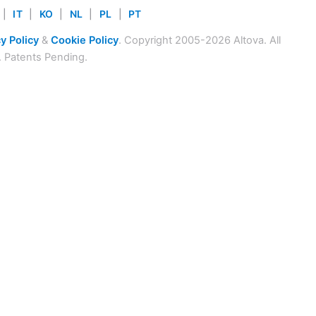
|
IT
|
KO
|
NL
|
PL
|
PT
y Policy
&
Cookie Policy
. Copyright 2005-2026 Altova. All
. Patents Pending.