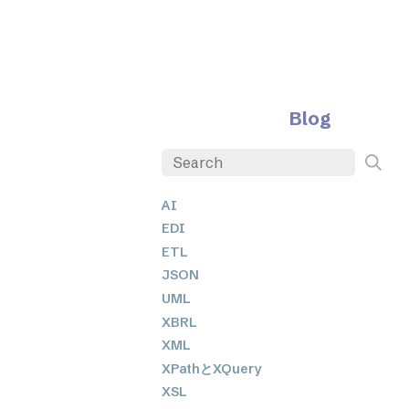
Blog
AI
EDI
ETL
JSON
UML
XBRL
XML
XPathとXQuery
XSL