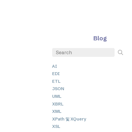
Blog
AI
EDI
ETL
JSON
UML
XBRL
XML
XPath 및 XQuery
XSL