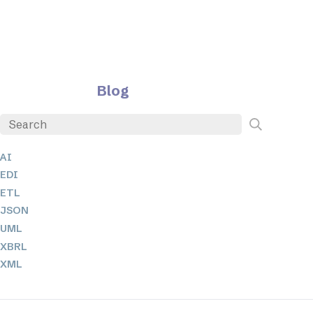
Blog
AI
EDI
ETL
JSON
UML
XBRL
XML
XPath 및 XQuery
XSL