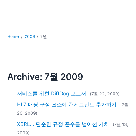
YAML
개발
구름
규제 솔루션
데이터 통합
Home
2009
7월
데이터베이스 + SQL
로우코드 + 노코드 (Low-code + No-code)
모바일 앱 개발
서버 소프트웨어
Archive: 7월 2009
2026
2025
2024
서비스를 위한 DiffDog 보고서
(7월 22, 2009)
2023
HL7 매핑 구성 요소에 Z-세그먼트 추가하기
(7월
2022
20, 2009)
2021
XBRL... 단순한 규정 준수를 넘어선 가치
2020
(7월 13,
2019
2009)