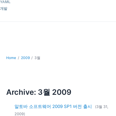
YAML
개발
구름
규제 솔루션
데이터 통합
데이터베이스 + SQL
로우코드 + 노코드 (Low-code + No-code)
모바일 앱 개발
서버 소프트웨어
Home
2009
3월
2026
2025
2024
2023
Archive: 3월 2009
2022
2021
2020
알토바 소프트웨어 2009 SP1 버전 출시
(3월 31,
2019
2009)