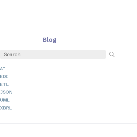
Blog
AI
EDI
ETL
JSON
UML
XBRL
XML
XPathとXQuery
XSL