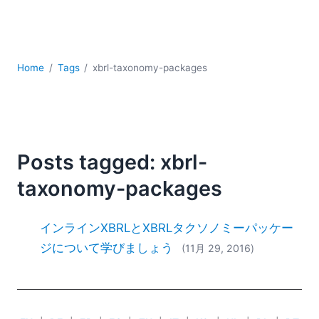
YAML
サーバーソフトウェア
データベース + SQL
データ統合
Home
Tags
xbrl-taxonomy-packages
モバイルアプリケーション開発
ローコード＋ノーコード
規制ソリューション
開発
雲
Posts tagged: xbrl-
2026
taxonomy-packages
2025
2024
インラインXBRLとXBRLタクソノミーパッケー
2023
ジについて学びましょう
(11月 29, 2016)
2022
2021
2020
2019