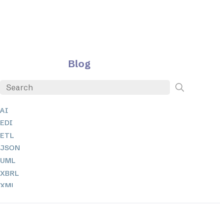
Blog
AI
EDI
ETL
JSON
UML
XBRL
XML
XPathとXQuery
XSL