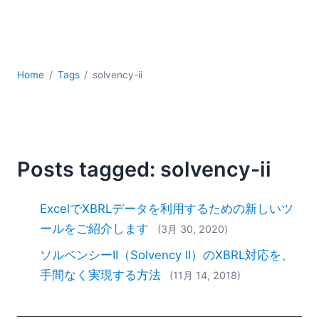
YAML
サーバーソフトウェア
データベース + SQL
データ統合
Home
Tags
solvency-ii
モバイルアプリケーション開発
ローコード＋ノーコード
規制ソリューション
開発
雲
Posts tagged: solvency-ii
2026
2025
ExcelでXBRLデータを利用するための新しいツ
2024
ールをご紹介します
(3月 30, 2020)
2023
ソルベンシーII（Solvency II）のXBRL対応を、
2022
2021
手間なく実現する方法
(11月 14, 2018)
2020
2019