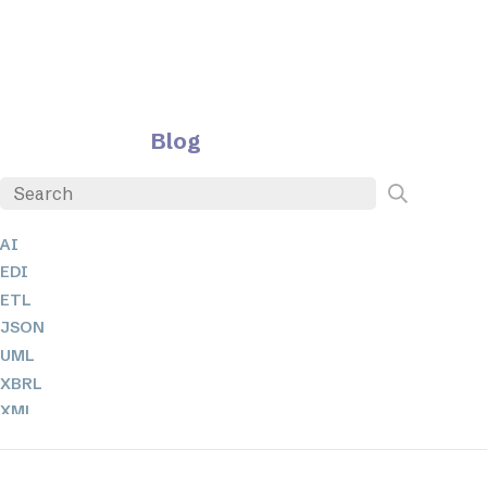
Blog
AI
EDI
ETL
JSON
UML
XBRL
XML
XPathとXQuery
XSL