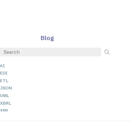
Blog
AI
EDI
ETL
JSON
UML
XBRL
XML
XPathとXQuery
XSL