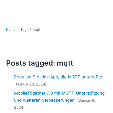
Mobile Entwicklung
Regulatory Solutions
Server-Software
UML
XBRL
Home
Tags
mqtt
XML
XPath+XQuery
XSL
YAML
Posts tagged: mqtt
2026
2025
Erstellen Sie eine App, die MQTT unterstützt
2024
2023
(Januar 23, 2024)
2022
MobileTogether 9.0 mit MQTT-Unterstützung
2021
und weiteren Verbesserungen
(Januar 16,
2020
2024)
2019