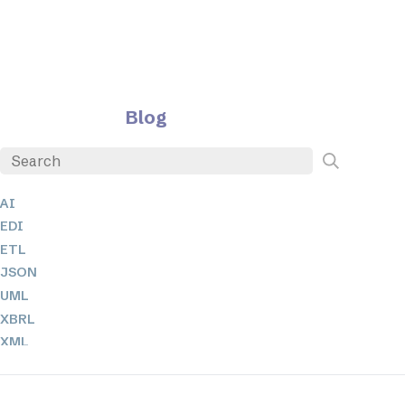
Blog
AI
EDI
ETL
JSON
UML
XBRL
XML
XPathとXQuery
XSL