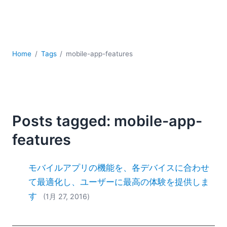
YAML
サーバーソフトウェア
データベース + SQL
データ統合
Home
Tags
mobile-app-features
モバイルアプリケーション開発
ローコード＋ノーコード
規制ソリューション
開発
雲
Posts tagged: mobile-app-
2026
features
2025
2024
モバイルアプリの機能を、各デバイスに合わせ
2023
2022
て最適化し、ユーザーに最高の体験を提供しま
2021
す
(1月 27, 2016)
2020
2019