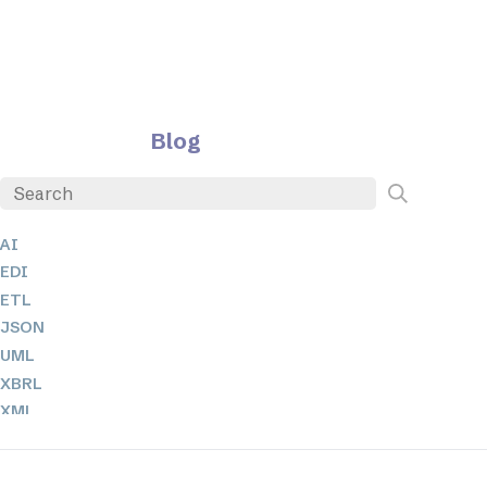
Blog
AI
EDI
ETL
JSON
UML
XBRL
XML
XPathとXQuery
XSL