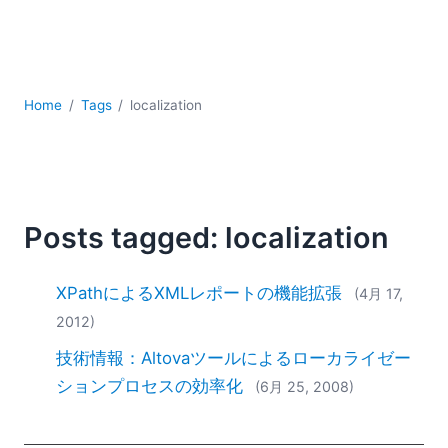
YAML
サーバーソフトウェア
データベース + SQL
データ統合
Home
Tags
localization
モバイルアプリケーション開発
ローコード＋ノーコード
規制ソリューション
開発
雲
Posts tagged: localization
2026
2025
XPathによるXMLレポートの機能拡張
(4月 17,
2024
2012)
2023
技術情報：Altovaツールによるローカライゼー
2022
2021
ションプロセスの効率化
(6月 25, 2008)
2020
2019