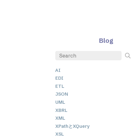
Blog
AI
EDI
ETL
JSON
UML
XBRL
XML
XPathとXQuery
XSL