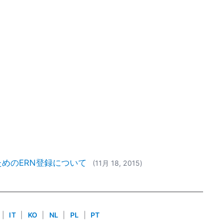
めのERN登録について
(11月 18, 2015)
|
IT
|
KO
|
NL
|
PL
|
PT