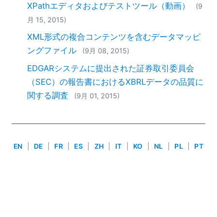
XPathエディタおよびテストツール（動画）
2018
(9
2017
月 15, 2015)
2016
XML形式の複合コンテンツを含むデータマッピ
2015
ングファイル
(9月 08, 2015)
2014
2013
EDGARシステムに提出された証券取引委員会
2012
（SEC）の報告書におけるXBRLデータの品質に
2011
関する調査
(9月 01, 2015)
2010
2009
2008
2007
EN
|
DE
|
FR
|
ES
|
ZH
|
IT
|
KO
|
NL
|
PL
|
PT
Use of this site is governed by our
Terms of Use
,
Privacy
Policy
&
Cookie Policy
. Copyright 2005-2026 Altova. All
Rights Reserved. Patents Pending.