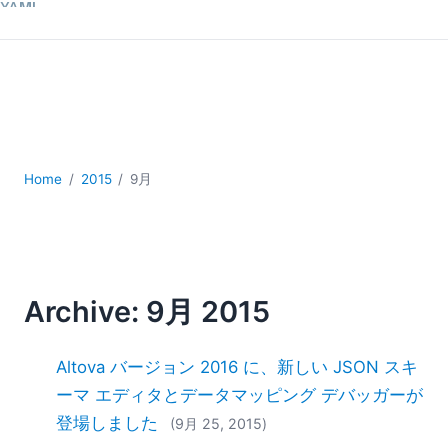
YAML
サーバーソフトウェア
データベース + SQL
データ統合
モバイルアプリケーション開発
ローコード＋ノーコード
規制ソリューション
Home
2015
9月
開発
雲
2026
2025
Archive: 9月 2015
2024
2023
2022
Altova バージョン 2016 に、新しい JSON スキ
2021
ーマ エディタとデータマッピング デバッガーが
2020
登場しました
(9月 25, 2015)
2019