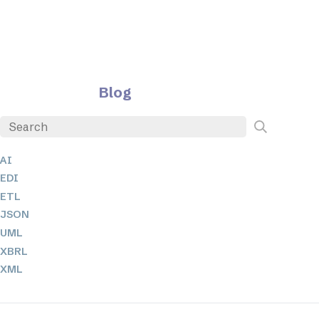
Blog
AI
EDI
ETL
JSON
UML
XBRL
XML
XPathとXQuery
XSL