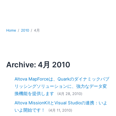
YAML
サーバーソフトウェア
データベース + SQL
データ統合
モバイルアプリケーション開発
Home
2010
4月
ローコード＋ノーコード
規制ソリューション
開発
雲
Archive: 4月 2010
2026
2025
Altova MapForceは、Quarkのダイナミックパブ
2024
2023
リッシングソリューションに、強力なデータ変
2022
換機能を提供します
(4月 28, 2010)
2021
Altova MissionKitとVisual Studioの連携：いよ
2020
いよ開始です！
(4月 11, 2010)
2019