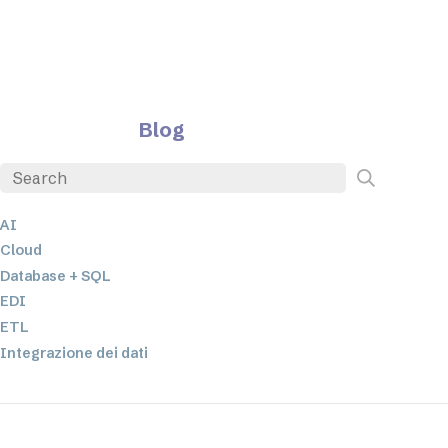
Blog
AI
Cloud
Database + SQL
EDI
ETL
Integrazione dei dati
JSON
Software per server
Soluzioni normative