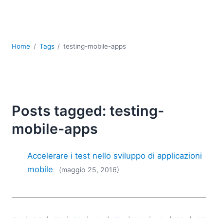
Sviluppo
Sviluppo a basso codice + sviluppo senza codice
Sviluppo di applicazioni per dispositivi mobili
UML
Home
Tags
testing-mobile-apps
XBRL
XML
XPath+XQuery
XSL
YAML
Posts tagged: testing-
2026
mobile-apps
2025
2024
Accelerare i test nello sviluppo di applicazioni
2023
mobile
(maggio 25, 2016)
2022
2021
2020
2019