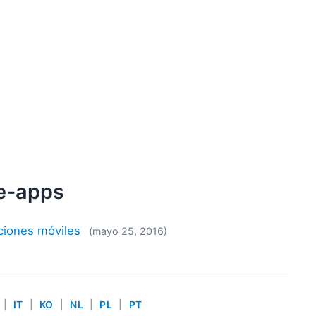
le-apps
aciones móviles
(mayo 25, 2016)
|
IT
|
KO
|
NL
|
PL
|
PT