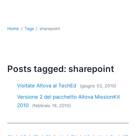
Sviluppo
Sviluppo a basso codice + sviluppo senza codice
Sviluppo di applicazioni per dispositivi mobili
UML
Home
Tags
sharepoint
XBRL
XML
XPath+XQuery
XSL
YAML
Posts tagged: sharepoint
2026
2025
Visitate Altova al TechEd
(giugno 03, 2010)
2024
Versione 2 del pacchetto Altova MissionKit
2023
2010
(febbraio 16, 2010)
2022
2021
2020
2019