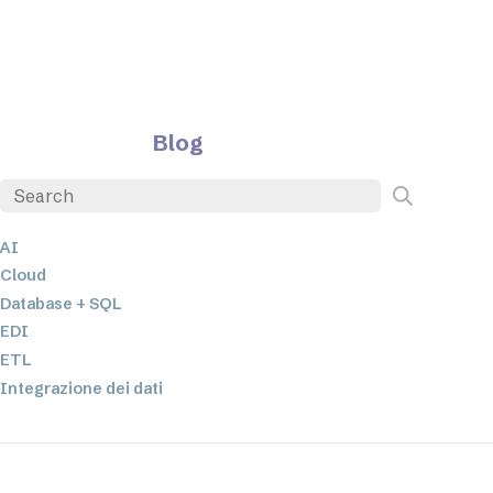
Blog
AI
Cloud
Database + SQL
EDI
ETL
Integrazione dei dati
JSON
Software per server
Soluzioni normative