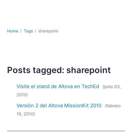
JSON
Software servidor
Soluciones
UML
Home
Tags
sharepoint
XBRL
XML
XPath+XQuery
XSL
YAML
Posts tagged: sharepoint
2026
2025
Visite el stand de Altova en TechEd
(junio 03,
2024
2010)
2023
Versión 2 del Altova MissionKit 2010
2022
(febrero
2021
16, 2010)
2020
2019