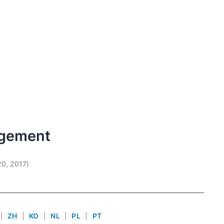
agement
20, 2017)
|
ZH
|
KO
|
NL
|
PL
|
PT