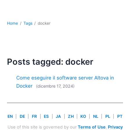
Sviluppo
Sviluppo a basso codice + sviluppo senza codice
Sviluppo di applicazioni per dispositivi mobili
Home
Tags
docker
UML
XBRL
XML
XPath+XQuery
XSL
Posts tagged: docker
YAML
2026
Come eseguire il software server Altova in
2025
Docker
(dicembre 17, 2024)
2024
2023
2022
2021
EN
|
DE
|
FR
|
ES
|
JA
|
ZH
|
KO
|
NL
|
PL
|
PT
2020
2019
Use of this site is governed by our
Terms of Use
,
Privacy