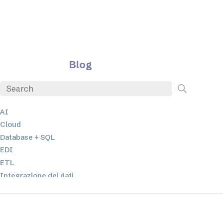
Blog
AI
Cloud
Database + SQL
EDI
ETL
Integrazione dei dati
JSON
Software per server
Soluzioni normative