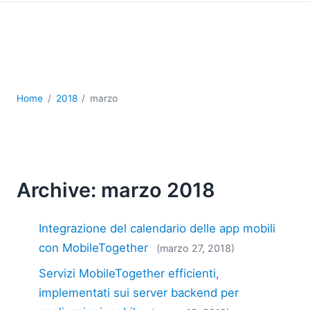
Sviluppo
Sviluppo a basso codice + sviluppo senza codice
Sviluppo di applicazioni per dispositivi mobili
UML
XBRL
XML
Home
2018
marzo
XPath+XQuery
XSL
YAML
2026
Archive: marzo 2018
2025
2024
Integrazione del calendario delle app mobili
2023
2022
con MobileTogether
(marzo 27, 2018)
2021
Servizi MobileTogether efficienti,
2020
implementati sui server backend per
2019