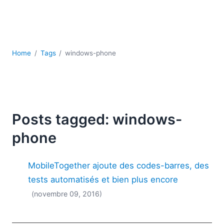
JSON
Logiciels de serveur
Solutions de réglementation
UML
Home
Tags
windows-phone
XBRL
XML
XPath et XQuery
XSL
YAML
Posts tagged: windows-
2026
phone
2025
2024
MobileTogether ajoute des codes-barres, des
2023
2022
tests automatisés et bien plus encore
2021
(novembre 09, 2016)
2020
2019