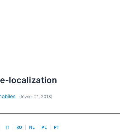
e-localization
mobiles
(février 21, 2018)
|
IT
|
KO
|
NL
|
PL
|
PT