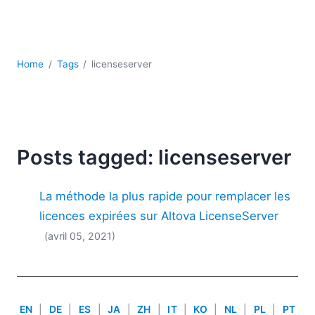
JSON
Logiciels de serveur
Solutions de réglementation
UML
Home
Tags
licenseserver
XBRL
XML
XPath et XQuery
XSL
YAML
Posts tagged: licenseserver
2026
La méthode la plus rapide pour remplacer les
2025
2024
licences expirées sur Altova LicenseServer
2023
(avril 05, 2021)
2022
2021
2020
2019
EN
|
DE
|
ES
|
JA
|
ZH
|
IT
|
KO
|
NL
|
PL
|
PT