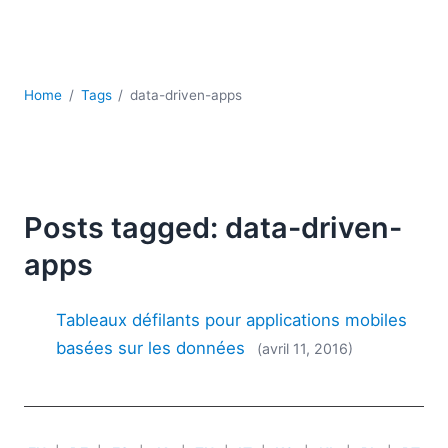
JSON
Logiciels de serveur
Solutions de réglementation
UML
Home
Tags
data-driven-apps
XBRL
XML
XPath et XQuery
XSL
YAML
Posts tagged: data-driven-
2026
apps
2025
2024
Tableaux défilants pour applications mobiles
2023
basées sur les données
(avril 11, 2016)
2022
2021
2020
2019