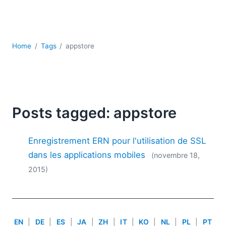
JSON
Logiciels de serveur
Solutions de réglementation
UML
Home
Tags
appstore
XBRL
XML
XPath et XQuery
XSL
YAML
Posts tagged: appstore
2026
Enregistrement ERN pour l'utilisation de SSL
2025
2024
dans les applications mobiles
(novembre 18,
2023
2015)
2022
2021
2020
2019
EN
|
DE
|
ES
|
JA
|
ZH
|
IT
|
KO
|
NL
|
PL
|
PT