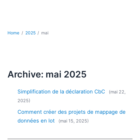
JSON
Logiciels de serveur
Solutions de réglementation
UML
Home
2025
mai
XBRL
XML
XPath et XQuery
XSL
YAML
Archive: mai 2025
2026
2025
Simplification de la déclaration CbC
(mai 22,
2024
2025)
2023
Comment créer des projets de mappage de
2022
2021
données en lot
(mai 15, 2025)
2020
2019