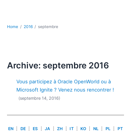
JSON
Logiciels de serveur
Solutions de réglementation
UML
Home
2016
septembre
XBRL
XML
XPath et XQuery
XSL
YAML
Archive: septembre 2016
2026
Vous participez à Oracle OpenWorld ou à
2025
2024
Microsoft Ignite ? Venez nous rencontrer !
2023
(septembre 14, 2016)
2022
2021
2020
2019
EN
|
DE
|
ES
|
JA
|
ZH
|
IT
|
KO
|
NL
|
PL
|
PT