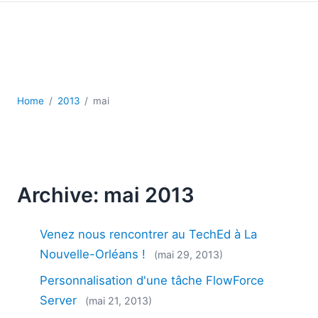
JSON
Logiciels de serveur
Solutions de réglementation
UML
XBRL
XML
Home
2013
mai
XPath et XQuery
XSL
YAML
2026
Archive: mai 2013
2025
2024
Venez nous rencontrer au TechEd à La
2023
2022
Nouvelle-Orléans !
(mai 29, 2013)
2021
Personnalisation d'une tâche FlowForce
2020
Server
(mai 21, 2013)
2019