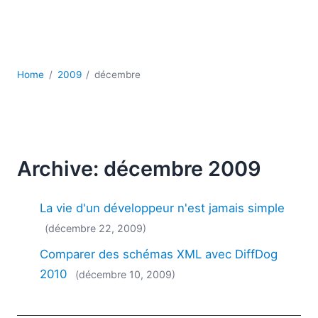
JSON
Logiciels de serveur
Solutions de réglementation
UML
Home
2009
décembre
XBRL
XML
XPath et XQuery
XSL
YAML
Archive: décembre 2009
2026
2025
La vie d'un développeur n'est jamais simple
2024
(décembre 22, 2009)
2023
Comparer des schémas XML avec DiffDog
2022
2021
2010
(décembre 10, 2009)
2020
2019