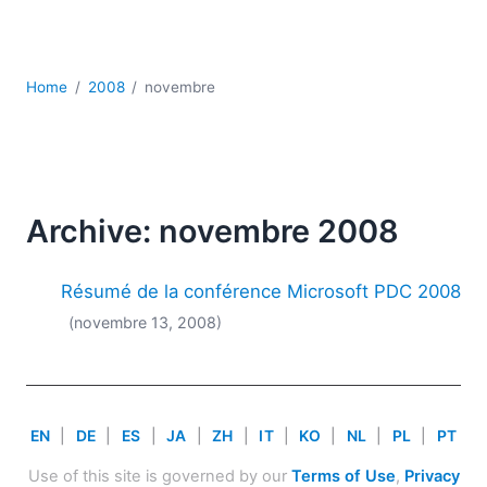
JSON
Logiciels de serveur
Solutions de réglementation
Home
2008
novembre
UML
XBRL
XML
XPath et XQuery
XSL
Archive: novembre 2008
YAML
2026
Résumé de la conférence Microsoft PDC 2008
2025
(novembre 13, 2008)
2024
2023
2022
2021
EN
|
DE
|
ES
|
JA
|
ZH
|
IT
|
KO
|
NL
|
PL
|
PT
2020
2019
Use of this site is governed by our
Terms of Use
,
Privacy