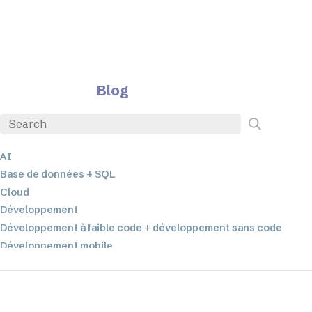
Blog
AI
Base de données + SQL
Cloud
Développement
Développement à faible code + développement sans code
Développement mobile
EDI
ETL
Intégration des données