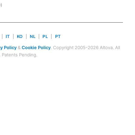
9)
|
IT
|
KO
|
NL
|
PL
|
PT
y Policy
&
Cookie Policy
. Copyright 2005-2026 Altova. All
. Patents Pending.