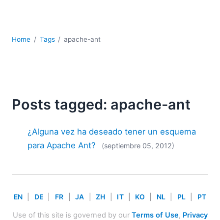
JSON
Software servidor
Soluciones
Home
Tags
apache-ant
UML
XBRL
XML
XPath+XQuery
XSL
Posts tagged: apache-ant
YAML
2026
¿Alguna vez ha deseado tener un esquema
2025
para Apache Ant?
(septiembre 05, 2012)
2024
2023
2022
2021
EN
|
DE
|
FR
|
JA
|
ZH
|
IT
|
KO
|
NL
|
PL
|
PT
2020
2019
Use of this site is governed by our
Terms of Use
,
Privacy