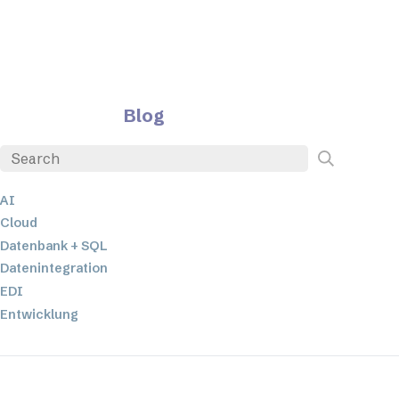
Blog
AI
Cloud
Datenbank + SQL
Datenintegration
EDI
Entwicklung
ETL
JSON
Low-Code- und No-Code-Entwicklung