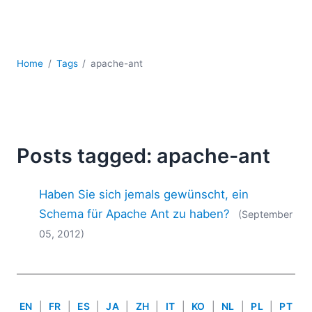
Mobile Entwicklung
Regulatory Solutions
Server-Software
UML
Home
Tags
apache-ant
XBRL
XML
XPath+XQuery
XSL
YAML
Posts tagged: apache-ant
2026
Haben Sie sich jemals gewünscht, ein
2025
2024
Schema für Apache Ant zu haben?
(September
2023
05, 2012)
2022
2021
2020
2019
EN
|
FR
|
ES
|
JA
|
ZH
|
IT
|
KO
|
NL
|
PL
|
PT