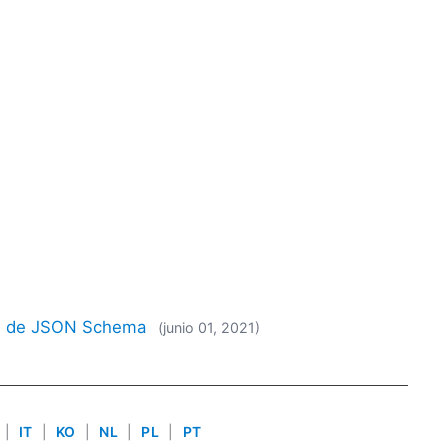
nes de JSON Schema
(junio 01, 2021)
|
IT
|
KO
|
NL
|
PL
|
PT