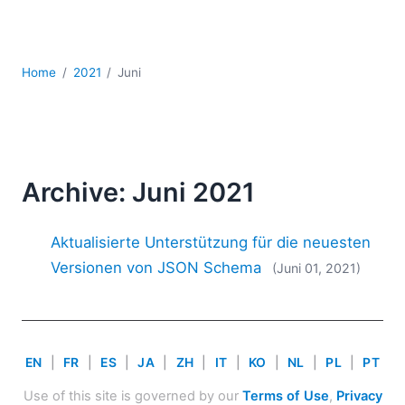
Mobile Entwicklung
Regulatory Solutions
Server-Software
Home
2021
Juni
UML
XBRL
XML
XPath+XQuery
XSL
Archive: Juni 2021
YAML
2026
Aktualisierte Unterstützung für die neuesten
2025
Versionen von JSON Schema
(Juni 01, 2021)
2024
2023
2022
2021
EN
|
FR
|
ES
|
JA
|
ZH
|
IT
|
KO
|
NL
|
PL
|
PT
2020
2019
Use of this site is governed by our
Terms of Use
,
Privacy