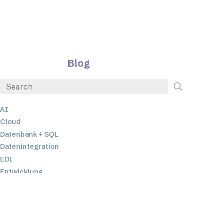
Blog
AI
Cloud
Datenbank + SQL
Datenintegration
EDI
Entwicklung
ETL
JSON
Low-Code- und No-Code-Entwicklung