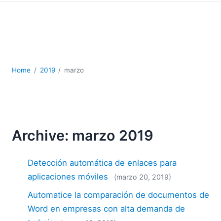
JSON
Software servidor
Soluciones
UML
XBRL
XML
Home
2019
marzo
XPath+XQuery
XSL
YAML
2026
Archive: marzo 2019
2025
2024
Detección automática de enlaces para
2023
2022
aplicaciones móviles
(marzo 20, 2019)
2021
Automatice la comparación de documentos de
2020
Word en empresas con alta demanda de
2019