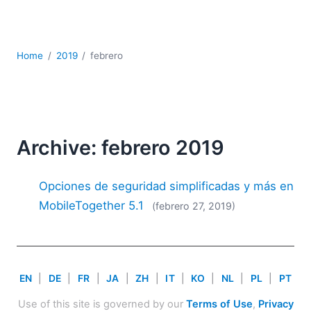
JSON
Software servidor
Soluciones
Home
2019
febrero
UML
XBRL
XML
XPath+XQuery
XSL
Archive: febrero 2019
YAML
2026
Opciones de seguridad simplificadas y más en
2025
MobileTogether 5.1
(febrero 27, 2019)
2024
2023
2022
2021
EN
|
DE
|
FR
|
JA
|
ZH
|
IT
|
KO
|
NL
|
PL
|
PT
2020
2019
Use of this site is governed by our
Terms of Use
,
Privacy