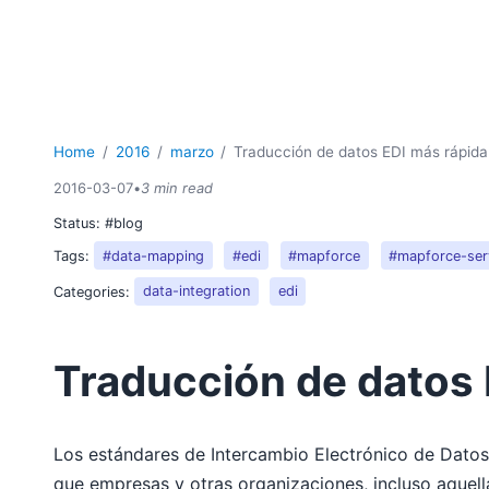
Home
2016
marzo
Traducción de datos EDI más rápida
2016-03-07
•
3 min read
Status:
#blog
Tags:
#data-mapping
#edi
#mapforce
#mapforce-ser
Categories:
data-integration
edi
Traducción de datos 
Los estándares de Intercambio Electrónico de Datos (
que empresas y otras organizaciones, incluso aquella