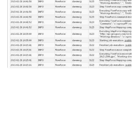
Cada línea de mensaje describe un paso específico
en una instancia de un trabajo de FlowForce Server,
y puede contener enlaces a información adicional,
como se describió en nuestra publicación anterior
titulada "
Automatización de la transformación de
datos con FlowForce Server
". Si el estado es
diferente de 0, el enlace "más" muestra un mensaje