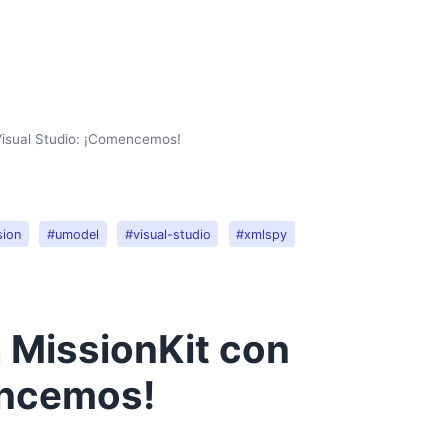
 Visual Studio: ¡Comencemos!
sion
#umodel
#visual-studio
#xmlspy
a MissionKit con
encemos!