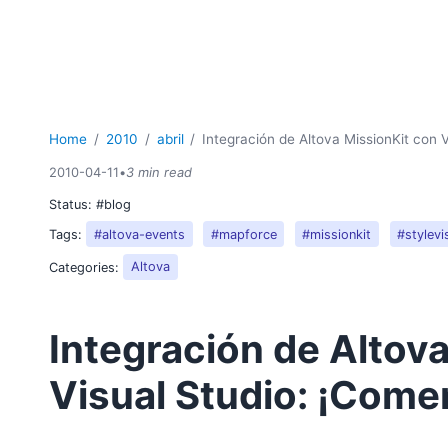
Home
2010
abril
Integración de Altova MissionKit con
2010-04-11
•
3 min read
Status:
#blog
Tags:
#altova-events
#mapforce
#missionkit
#stylevi
Categories:
Altova
Integración de Altov
Visual Studio: ¡Com