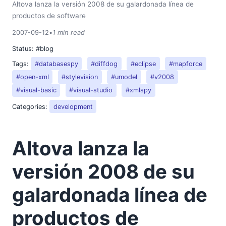
Altova lanza la versión 2008 de su galardonada línea de
2018
productos de software
2017
2016
2007-09-12
•
1 min read
2015
Status:
#blog
2014
Tags:
#databasespy
#diffdog
#eclipse
#mapforce
2013
#open-xml
#stylevision
#umodel
#v2008
2012
#visual-basic
#visual-studio
#xmlspy
2011
Categories:
development
2010
2009
2008
Altova lanza la
2007
09
versión 2008 de su
Altova lanza la versión 2008 de su galardonada línea de
galardonada línea de
productos de software
11
productos de
12