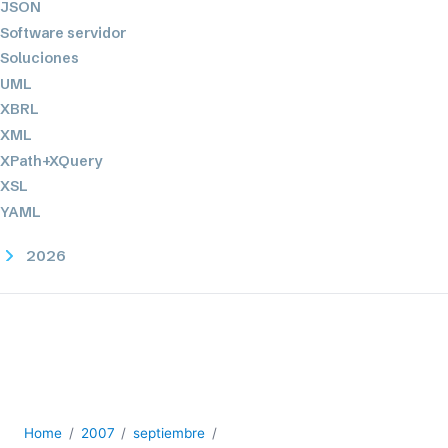
JSON
Software servidor
Soluciones
UML
XBRL
XML
XPath+XQuery
XSL
YAML
2026
2025
2024
2023
2022
2021
2020
2019
Home
2007
septiembre